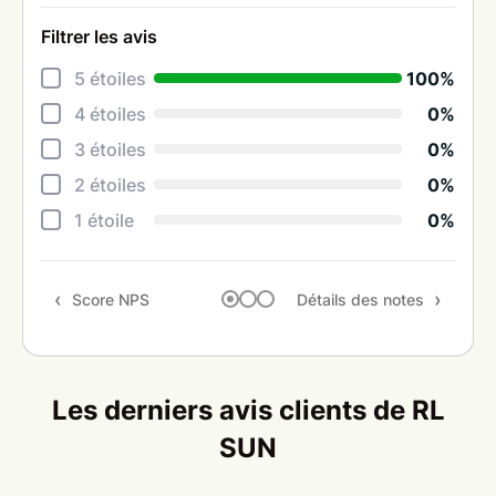
Filtrer les avis
Déta
5 étoiles
100%
Info
4 étoiles
0%
Réac
3 étoiles
0%
Prop
2 étoiles
0%
Ten
1 étoile
0%
Rapp
Score NPS
Détails des notes
Rec
Les derniers avis clients de RL
SUN